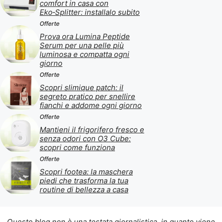
comfort in casa con
Eko‑Splitter: installalo subito
Offerte
Prova ora Lumina Peptide
Serum per una pelle più
luminosa e compatta ogni
giorno
Offerte
Scopri slimique patch: il
segreto pratico per snellire
fianchi e addome ogni giorno
Offerte
Mantieni il frigorifero fresco e
senza odori con O3 Cube:
scopri come funziona
Offerte
Scopri footea: la maschera
piedi che trasforma la tua
routine di bellezza a casa
Questo blog non è una testata giornalistica, in quanto viene